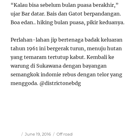
“Kalau bisa sebelum bulan puasa berakhir,”
ujar Bar datar. Bais dan Gatot berpandangan.
Boa edan.. hiking bulan puasa, pikir keduanya.
Perlahan-lahan jip bertenaga badak keluaran
tahun 1961 ini bergerak turun, menuju hutan
yang temaram tertutup kabut. Kembali ke
warung di Sukawana dengan bayangan
semangkok indomie rebus dengan telor yang
menggoda. @districtonebdg
Author
Posted
Categories
June 19, 2016
Off road