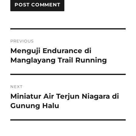
Post
PREVIOUS
navigation
Menguji Endurance di
Previous
post:
Manglayang Trail Running
NEXT
Miniatur Air Terjun Niagara di
Next
post:
Gunung Halu