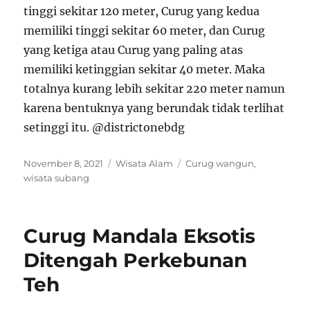
tinggi sekitar 120 meter, Curug yang kedua
memiliki tinggi sekitar 60 meter, dan Curug
yang ketiga atau Curug yang paling atas
memiliki ketinggian sekitar 40 meter. Maka
totalnya kurang lebih sekitar 220 meter namun
karena bentuknya yang berundak tidak terlihat
setinggi itu. @districtonebdg
Posted
Categories
Tags
November 8, 2021
Wisata Alam
Curug wangun
,
on
wisata subang
Curug Mandala Eksotis
Ditengah Perkebunan
Teh