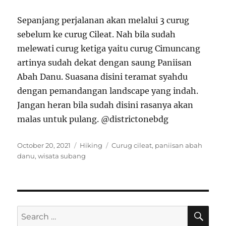
Sepanjang perjalanan akan melalui 3 curug
sebelum ke curug Cileat. Nah bila sudah
melewati curug ketiga yaitu curug Cimuncang
artinya sudah dekat dengan saung Paniisan
Abah Danu. Suasana disini teramat syahdu
dengan pemandangan landscape yang indah.
Jangan heran bila sudah disini rasanya akan
malas untuk pulang. @districtonebdg
Posted
Categories
Tags
October 20, 2021
Hiking
Curug cileat
,
paniisan abah
on
danu
,
wisata subang
SE
Search