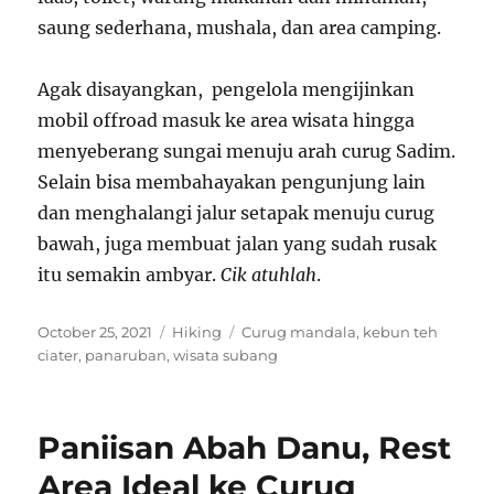
saung sederhana, mushala, dan area camping.
Agak disayangkan, pengelola mengijinkan
mobil offroad masuk ke area wisata hingga
menyeberang sungai menuju arah curug Sadim.
Selain bisa membahayakan pengunjung lain
dan menghalangi jalur setapak menuju curug
bawah, juga membuat jalan yang sudah rusak
itu semakin ambyar.
Cik atuhlah
.
Posted
Categories
Tags
October 25, 2021
Hiking
Curug mandala
,
kebun teh
on
ciater
,
panaruban
,
wisata subang
Paniisan Abah Danu, Rest
Area Ideal ke Curug