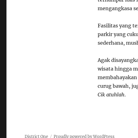
mengangkasa se
Fasilitas yang t
parkir yang cuk
sederhana, mush
Agak disayangka
wisata hingga m
membahayakan p
curug bawah, ju
Cik atuhlah
.
District One
Proudly powered by WordPress