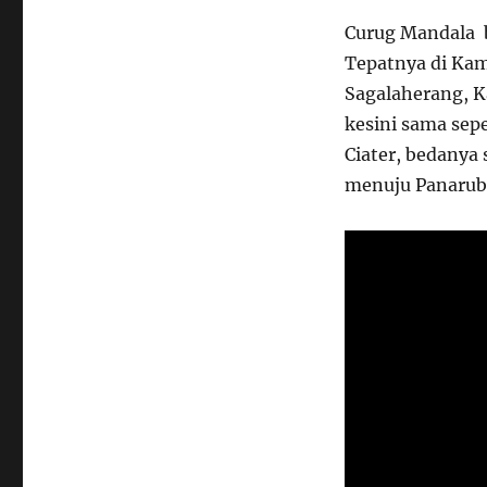
Curug Mandala b
Tepatnya di Ka
Sagalaherang, K
kesini sama sep
Ciater, bedanya
menuju Panaruban