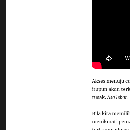
Akses menuju cur
itupun akan ter
rusak.
Asa lebar
,
Bila kita memili
menikmati pema
terhampar luas 