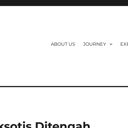
ABOUT US
JOURNEY
EX
sotis Ditengah