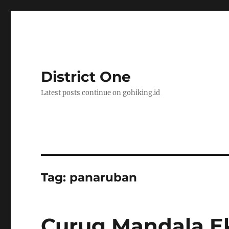
District One
Latest posts continue on gohiking.id
Tag:
panaruban
Curug Mandala Ek