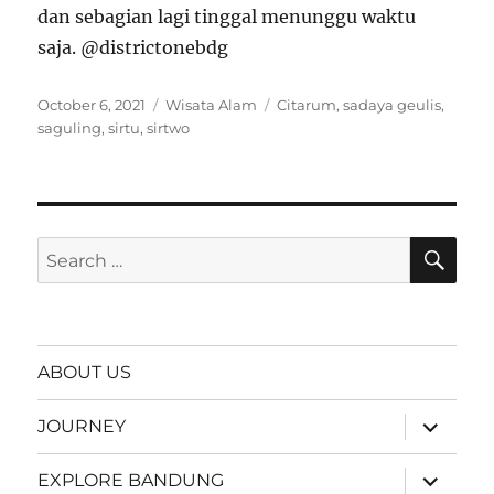
dan sebagian lagi tinggal menunggu waktu
saja. @districtonebdg
Posted
Categories
Tags
October 6, 2021
Wisata Alam
Citarum
,
sadaya geulis
,
on
saguling
,
sirtu
,
sirtwo
SE
Search
for:
ABOUT US
expand
JOURNEY
child
menu
expand
EXPLORE BANDUNG
child