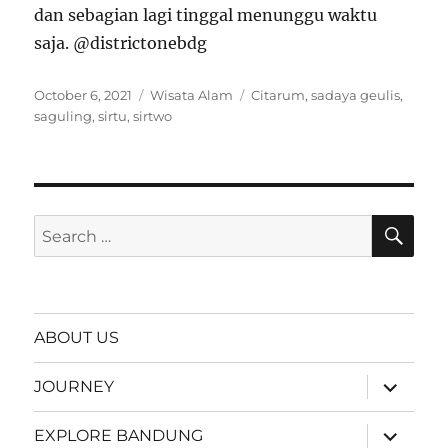
dan sebagian lagi tinggal menunggu waktu
saja. @districtonebdg
Posted
Categories
Tags
October 6, 2021
Wisata Alam
Citarum
,
sadaya geulis
,
on
saguling
,
sirtu
,
sirtwo
SE
Search
for:
ABOUT US
expand
JOURNEY
child
menu
expand
EXPLORE BANDUNG
child