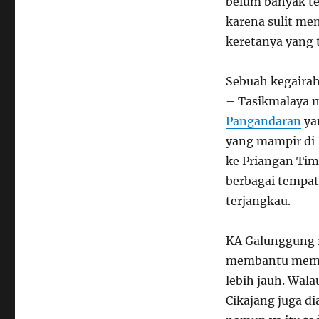
belum banyak te
karena sulit men
keretanya yang t
Sebuah kegaira
– Tasikmalaya m
Pangandaran
yan
yang mampir di
ke Priangan Tim
berbagai tempat
terjangkau.
KA Galunggung r
membantu membu
lebih jauh. Wala
Cikajang juga di