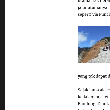
utama, tak hera
jalur utamanya 
seperti via Pun
yang tak dapat 
Sejak lama akse
kedalam bucket l
Bandung. Dianta