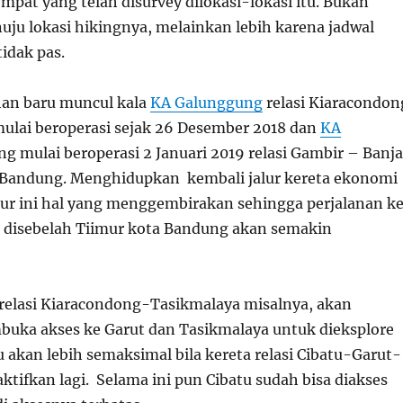
mpat yang telah disurvey dilokasi-lokasi itu. Bukan
uju lokasi hikingnya, melainkan lebih karena jadwal
idak pas.
han baru muncul kala
KA Galunggung
relasi Kiaracondon
ulai beroperasi sejak 26 Desember 2018 dan
KA
g mulai beroperasi 2 Januari 2019 relasi Gambir – Banja
 Bandung. Menghidupkan kembali jalur kereta ekonomi
ur ini hal yang menggembirakan sehingga perjalanan k
 disebelah Tiimur kota Bandung akan semakin
elasi Kiaracondong-Tasikmalaya misalnya, akan
ka akses ke Garut dan Tasikmalaya untuk dieksplore
u akan lebih semaksimal bila kereta relasi Cibatu-Garut-
aktifkan lagi. Selama ini pun Cibatu sudah bisa diakses