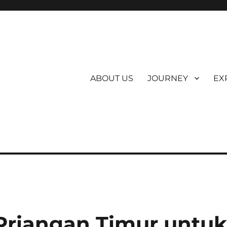
ABOUT US
JOURNEY
EX
Priangan Timur untu