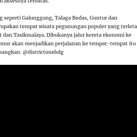
i aksesnya terbatas.
 seperti Galunggung, Talaga Bodas, Guntur dan
upakan tempat wisata pegunungan populer yang terlet
t dan Tasikmalaya. Dibukanya jalur kereta ekonomi ke
imur akan menjadikan perjalanan ke tempat-tempat itu
angkan. @districtonebdg