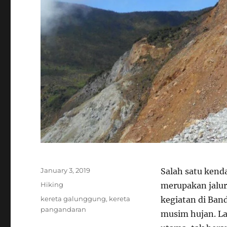
Posted
January 3, 2019
Salah satu kenda
on
Categories
Hiking
merupakan jalur
Tags
kereta galunggung
,
kereta
kegiatan di Band
pangandaran
musim hujan. La