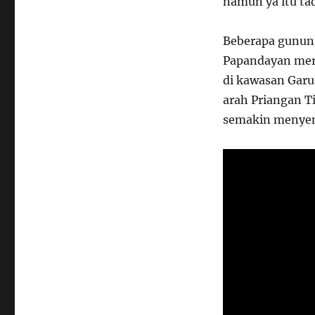
namun ya itu tad
Beberapa gunung
Papandayan mer
di kawasan Garu
arah Priangan T
semakin menyen