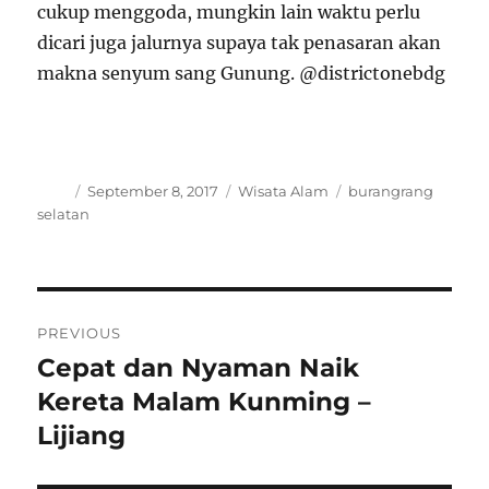
cukup menggoda, mungkin lain waktu perlu
dicari juga jalurnya supaya tak penasaran akan
makna senyum sang Gunung. @districtonebdg
Author
Posted
Categories
Tags
September 8, 2017
Wisata Alam
burangrang
on
selatan
Post
PREVIOUS
navigation
Cepat dan Nyaman Naik
Previous
post:
Kereta Malam Kunming –
Lijiang