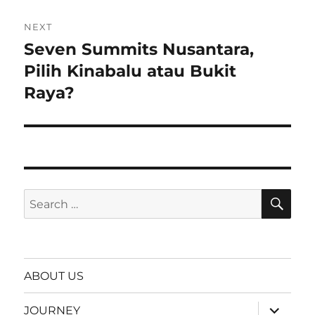
NEXT
Seven Summits Nusantara,
Next
post:
Pilih Kinabalu atau Bukit
Raya?
SE
Search
for:
ABOUT US
expand
JOURNEY