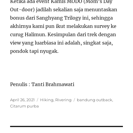
Ketika ada event Kamis MODO (Mom’s Day
Out-door) jadilah sekalian saja menuntaskan
bonus dari Sanghyang Trilogy ini, sehingga
akhirnya kami pun ikut melakukan survey ke
curug Halimun. Kesimpulan dari trek dengan
view yang luarbiasa ini adalah, singkat saja,
pondok tapi nyugak.
Penulis : Tanti Brahmawati
Posted
Categories
Tags
April 26, 2021
Hiking
,
Rivering
bandung outback
,
on
Citarum purba