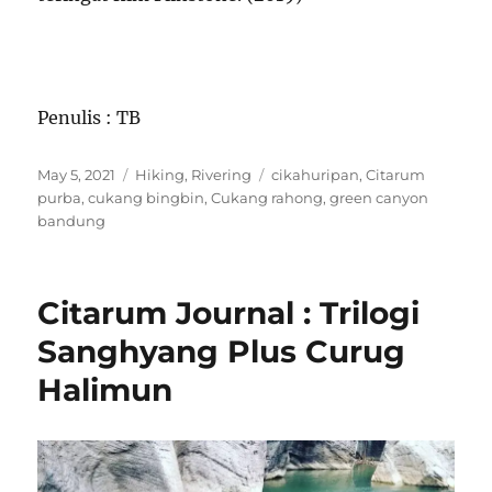
Penulis : TB
Posted
Categories
Tags
May 5, 2021
Hiking
,
Rivering
cikahuripan
,
Citarum
on
purba
,
cukang bingbin
,
Cukang rahong
,
green canyon
bandung
Citarum Journal : Trilogi
Sanghyang Plus Curug
Halimun