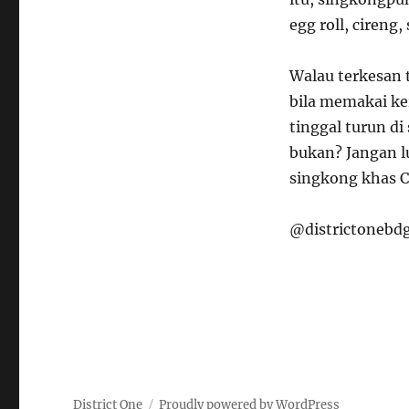
egg roll, cireng
Walau terkesan 
bila memakai ke
tinggal turun di
bukan? Jangan l
singkong khas C
@districtonebd
District One
Proudly powered by WordPress