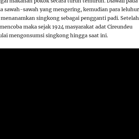
agai makanan pokok secara turun temurun. Diawali pada
ka sawah-sawah yang mengering, kemu­dian para leluhur
 menanamkan singkong sebagai pengganti padi. Setelah
mencoba maka sejak 1924 masyarakat adat Cireundeu
lai mengon­sumsi singkong hingga saat ini.