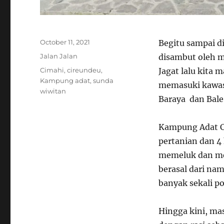
Posted
October 11, 2021
Begitu sampai d
on
Categories
Jalan Jalan
disambut oleh 
Tags
Cimahi
,
cireundeu
,
Jagat lalu kita
Kampung adat
,
sunda
memasuki kawas
wiwitan
Baraya dan Bale
Kampung Adat Ci
pertanian dan 
memeluk dan me
berasal dari na
banyak sekali p
Hingga kini, ma