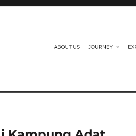
ABOUT US
JOURNEY
EX
di Kampung Adat