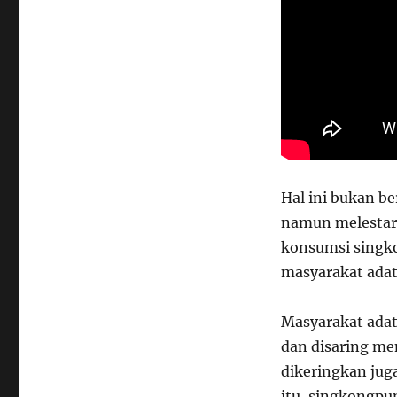
Hal ini bukan b
namun melestari
konsumsi singko
masyarakat adat
Masyarakat adat
dan disaring men
dikeringkan juga
itu, singkongpun