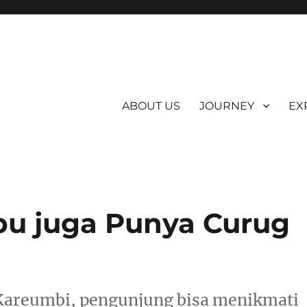
ABOUT US
JOURNEY
EX
mbu juga Punya Curug
 Kareumbi, pengunjung bisa menikmati