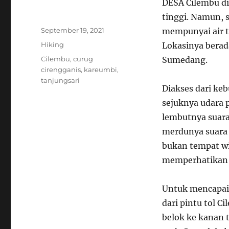
DESA Cilembu di
tinggi. Namun, s
Author
Posted
September 19, 2021
mempunyai air t
on
Categories
Hiking
Lokasinya berad
Tags
Cilembu
,
curug
Sumedang.
cirengganis
,
kareumbi
,
tanjungsari
Diakses dari ke
sejuknya udara
lembutnya suar
merdunya suara 
bukan tempat w
memperhatikan 
Untuk mencapai 
dari pintu tol C
belok ke kanan 