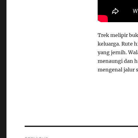
Trek melipir buk
keluarga. Rute hi
yang jernih. Wal
menaungi dan ha
mengenal jalur 
Post