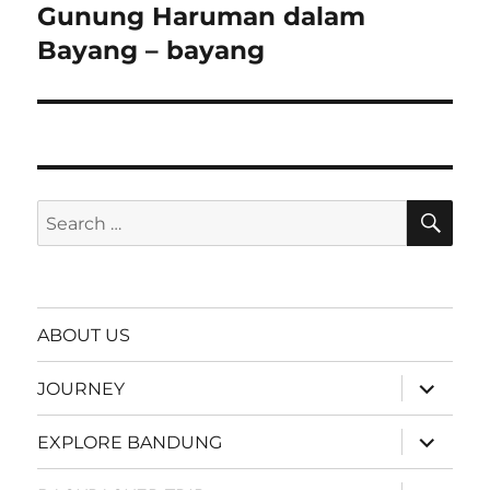
Gunung Haruman dalam
Next
post:
Bayang – bayang
SE
Search
for:
ABOUT US
expand
JOURNEY
child
menu
expand
EXPLORE BANDUNG
child
menu
expand