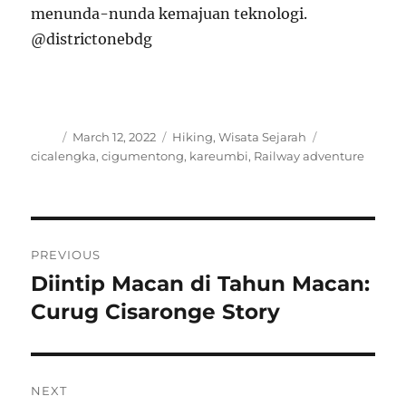
menunda-nunda kemajuan teknologi.
@districtonebdg
Author
Posted
Categories
Tags
March 12, 2022
Hiking
,
Wisata Sejarah
on
cicalengka
,
cigumentong
,
kareumbi
,
Railway adventure
Post
PREVIOUS
navigation
Diintip Macan di Tahun Macan:
Previous
post:
Curug Cisaronge Story
NEXT