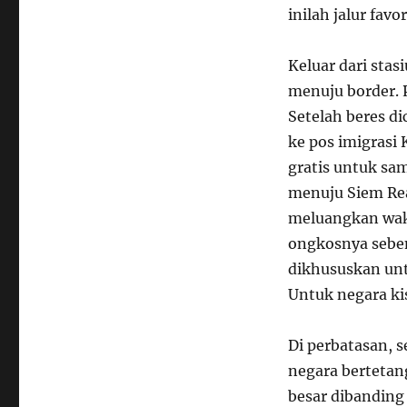
inilah jalur fav
Keluar dari sta
menuju border. P
Setelah beres di
ke pos imigrasi 
gratis untuk sa
menuju Siem Rea
meluangkan wakt
ongkosnya sebena
dikhususkan untu
Untuk negara ki
Di perbatasan, 
negara bertetang
besar dibanding