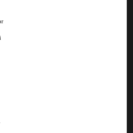
ar
i
h