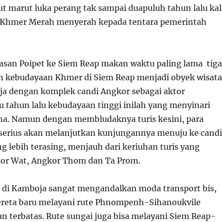
ut marut luka perang tak sampai duapuluh tahun lalu kal
r Khmer Merah menyerah kepada tentara pemerintah
tasan Poipet ke Siem Reap makan waktu paling lama tiga
n kebudayaan Khmer di Siem Reap menjadi obyek wisata
a dengan komplek candi Angkor sebagai aktor
u tahun lalu kebudayaan tinggi inilah yang menyinari
na. Namun dengan membludaknya turis kesini, para
serius akan melanjutkan kunjungannya menuju ke cand
g lebih terasing, menjauh dari keriuhan turis yang
kor Wat, Angkor Thom dan Ta Prom.
t di Kamboja sangat mengandalkan moda transport bis,
ereta baru melayani rute Phnompenh-Sihanoukvile
n terbatas. Rute sungai juga bisa melayani Siem Reap-