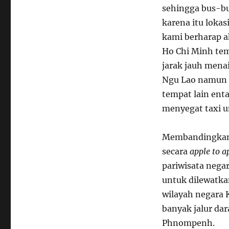
sehingga bus-bu
karena itu loka
kami berharap a
Ho Chi Minh tem
jarak jauh men
Ngu Lao namun k
tempat lain ent
menyegat taxi un
Membandingkan 
secara
apple to a
pariwisata nega
untuk dilewatkan
wilayah negara 
banyak jalur dar
Phnompenh.