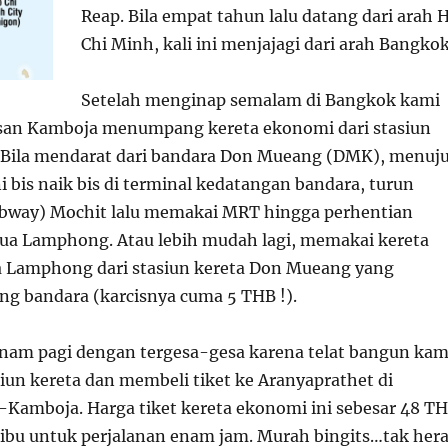
Reap. Bila empat tahun lalu datang dari arah 
Chi Minh, kali ini menjajagi dari arah Bangkok
Setelah menginap semalam di Bangkok kami
san Kamboja menumpang kereta ekonomi dari stasiun
Bila mendarat dari bandara Don Mueang (DMK), menuj
ni bis naik bis di terminal kedatangan bandara, turun
ubway) Mochit lalu memakai MRT hingga perhentian
Hua Lamphong. Atau lebih mudah lagi, memakai kereta
a Lamphong dari stasiun kereta Don Mueang yang
ing bandara (karcisnya cuma 5 THB !).
nam pagi dengan tergesa-gesa karena telat bangun kam
iun kereta dan membeli tiket ke Aranyaprathet di
-Kamboja. Harga tiket kereta ekonomi ini sebesar 48 T
8 ribu untuk perjalanan enam jam. Murah bingits…tak her