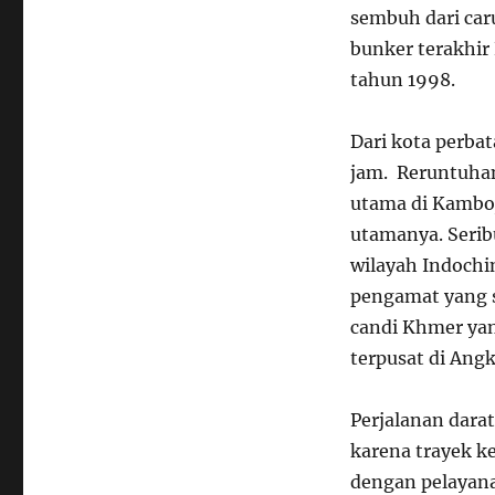
sembuh dari car
bunker terakhi
tahun 1998.
Dari kota perba
jam. Reruntuha
utama di Kamboj
utamanya. Serib
wilayah Indochi
pengamat yang 
candi Khmer yan
terpusat di Ang
Perjalanan dara
karena trayek k
dengan pelayana