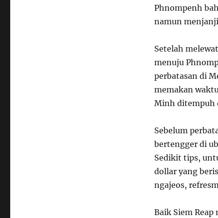
Phnompenh bahka
namun menjanji
Setelah melewat
menuju Phnompe
perbatasan di M
memakan waktu 
Minh ditempuh d
Sebelum perbata
bertengger di u
Sedikit tips, u
dollar yang beri
ngajeos, refres
Baik Siem Reap