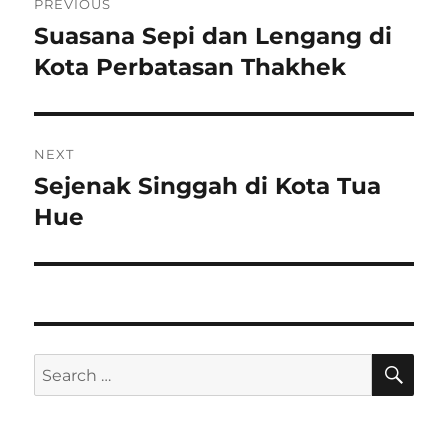
PREVIOUS
navigation
Suasana Sepi dan Lengang di
Previous
post:
Kota Perbatasan Thakhek
NEXT
Sejenak Singgah di Kota Tua
Next
post:
Hue
SE
Search
for: