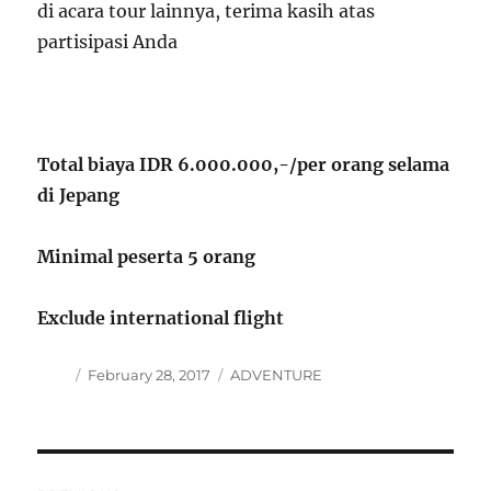
di acara tour lainnya, terima kasih atas
partisipasi Anda
Total
biaya ID
R
6.000.000,-
/per
orang selama
di Jepang
Minimal peserta 5 orang
Exclude international flight
Author
Posted
Categories
February 28, 2017
ADVENTURE
on
Post