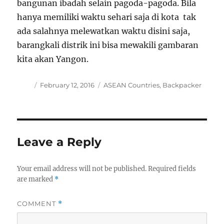
bangunan ibadah selain pagoda-pagoda. Bila
hanya memiliki waktu sehari saja di kota tak
ada salahnya melewatkan waktu disini saja,
barangkali distrik ini bisa mewakili gambaran
kita akan Yangon.
Author
Posted
Categories
February 12, 2016
ASEAN Countries
,
Backpacker
on
Leave a Reply
Your email address will not be published.
Required fields
are marked
*
COMMENT
*