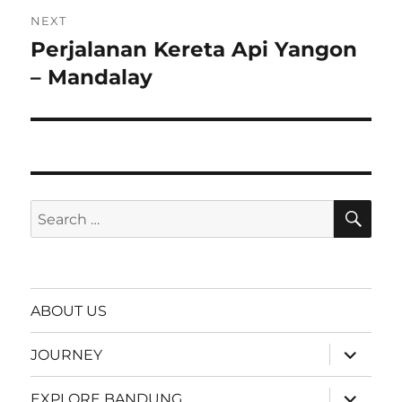
NEXT
Perjalanan Kereta Api Yangon
Next
post:
– Mandalay
SE
Search
for:
ABOUT US
expand
JOURNEY
child
menu
expand
EXPLORE BANDUNG