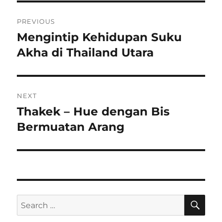
Post
PREVIOUS
navigation
Mengintip Kehidupan Suku
Previous
post:
Akha di Thailand Utara
NEXT
Thakek – Hue dengan Bis
Next
post:
Bermuatan Arang
SE
Search
for: