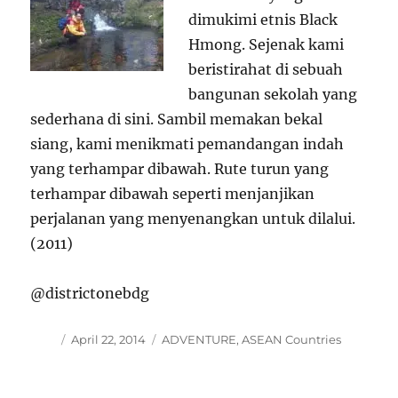
dimukimi etnis Black
Hmong. Sejenak kami
beristirahat di sebuah
bangunan sekolah yang
sederhana di sini. Sambil memakan bekal
siang, kami menikmati pemandangan indah
yang terhampar dibawah. Rute turun yang
terhampar dibawah seperti menjanjikan
perjalanan yang menyenangkan untuk dilalui.
(2011)
@districtonebdg
Author
Posted
Categories
April 22, 2014
ADVENTURE
,
ASEAN Countries
on