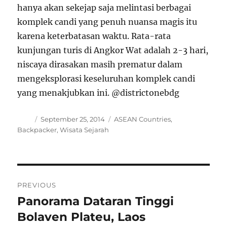
hanya akan sekejap saja melintasi berbagai
komplek candi yang penuh nuansa magis itu
karena keterbatasan waktu. Rata-rata
kunjungan turis di Angkor Wat adalah 2-3 hari,
niscaya dirasakan masih prematur dalam
mengeksplorasi keseluruhan komplek candi
yang menakjubkan ini. @districtonebdg
Author
Posted
Categories
September 25, 2014
ASEAN Countries
,
on
Backpacker
,
Wisata Sejarah
Post
PREVIOUS
navigation
Panorama Dataran Tinggi
Previous
post:
Bolaven Plateu, Laos