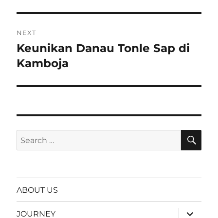
NEXT
Keunikan Danau Tonle Sap di
Next
post:
Kamboja
SE
Search
for:
ABOUT US
expand
JOURNEY