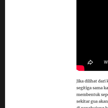
Jika dilihat dar
segitiga sama ka
membentuk sepert
sekitar gua aka