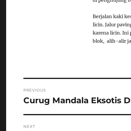
di penghujung b
Berjalan kaki ke
licin. Jalur pav
karena licin. In
blok, alih-alir 
Post
PREVIOUS
navigation
Curug Mandala Eksotis 
Previous
post:
NEXT