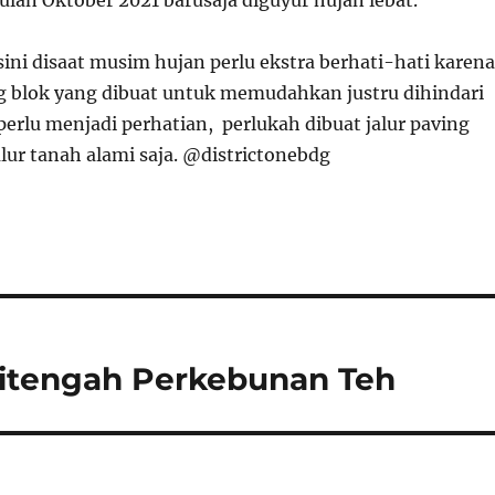
ulan Oktober 2021 barusaja diguyur hujan lebat.
sini disaat musim hujan perlu ekstra berhati-hati karena
ing blok yang dibuat untuk memudahkan justru dihindari
i perlu menjadi perhatian, perlukah dibuat jalur paving
jalur tanah alami saja. @districtonebdg
Ditengah Perkebunan Teh