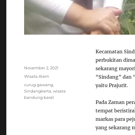
Kecamatan Sinda
perbukitan dima
Author
Posted
November 2, 2021
sekarang mayorit
on
Categories
Wisata Alam
“Sindang” dan “
Tags
curug gawang
,
yaitu Prajurit.
Sindangkerta
,
wisata
bandung barat
Pada Zaman per
tempat beristir
markas para pej
yang sekarang m