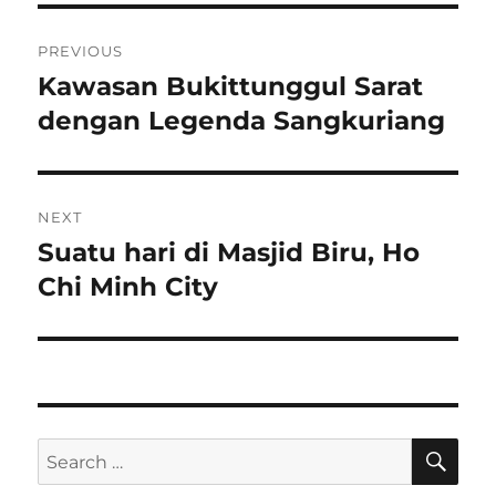
Post
PREVIOUS
navigation
Kawasan Bukittunggul Sarat
Previous
post:
dengan Legenda Sangkuriang
NEXT
Suatu hari di Masjid Biru, Ho
Next
post:
Chi Minh City
SE
Search
for: